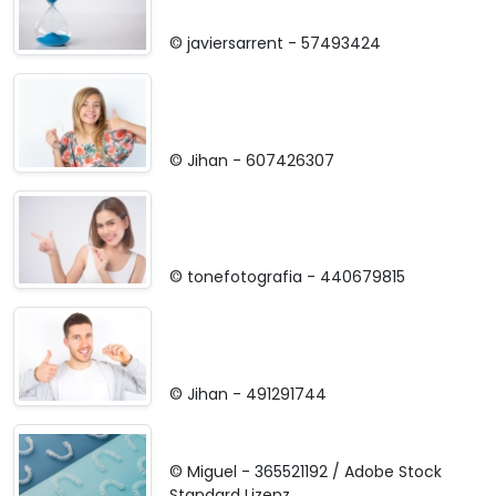
© javiersarrent -
57493424
© Jihan -
607426307
© tonefotografia -
440679815
© Jihan -
491291744
© Miguel -
365521192
/
Adobe Stock
Standard Lizenz